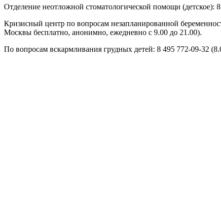
Отделение неотложной стоматологической помощи (детское): 8 
Кризисный центр по вопросам незапланированной беременности: 
Москвы бесплатно, анонимно, ежедневно с 9.00 до 21.00).
По вопросам вскармливания грудных детей: 8 495 772-09-32 (8.
Наличие лекарств в аптеках: 8 495 627-05-61 (8.00-20.00 по раб
По вопросам акушерской службы (роддомов): 8 495 332-21-13 (8
Уважаемые посетители сайта, если Вы считаете необходимым 
НомерТелефона.рф
Добавить комментарий
Имя
*
Email
*
Сайт