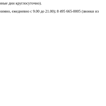
чные дни круглосуточно).
но, ежедневно с 9.00 до 21.00); 8 495 665-0005 (звонки из
орячей линии, пишите в службу поддержки сайта