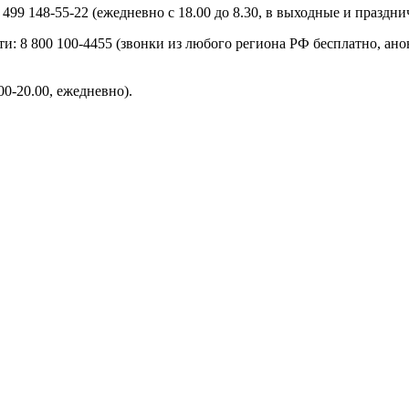
499 148-55-22 (ежедневно с 18.00 до 8.30, в выходные и праздни
8 800 100-4455 (звонки из любого региона РФ бесплатно, аноним
00-20.00, ежедневно).
очим дням).
.00-16.00 по рабочим дням).
добавить на сайт новый номер
телефона доверия
или телефона г