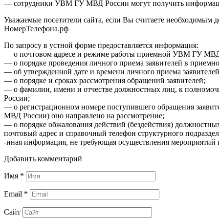
— сотрудники УВМ ГУ МВД России могут получить информац
Уважаемые посетители сайта, если Вы считаете необходимым 
НомерТелефона.рф
По запросу в устной форме предоставляется информация:
— о почтовом адресе и режиме работы приемной УВМ ГУ МВД
— о порядке проведения личного приема заявителей в прием
— об утвержденной дате и времени личного приема заявите
— о порядке и сроках рассмотрения обращений заявителей;
— о фамилии, имени и отчестве должностных лиц, к полномо
России;
— о регистрационном номере поступившего обращения заявите
МВД России) оно направлено на рассмотрение;
— о порядке обжалования действий (бездействия) должностн
почтовый адрес и справочный телефон структурного подразде
-иная информация, не требующая осуществления мероприятий п
Добавить комментарий
Имя
*
Email
*
Сайт