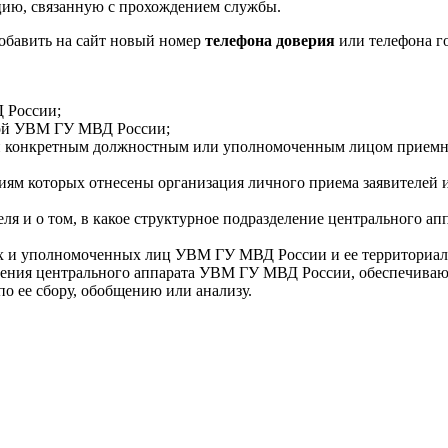
ию, связанную с прохождением службы.
добавить на сайт новый номер
телефона доверия
или телефона г
 России;
ной УВМ ГУ МВД России;
лей конкретным должностным или уполномоченным лицом прие
чиям которых отнесены организация личного приема заявителе
ля и о том, в какое структурное подразделение центрального 
ых и уполномоченных лиц УВМ ГУ МВД России и ее территориал
ления центрального аппарата УВМ ГУ МВД России, обеспечиваю
о ее сбору, обобщению или анализу.